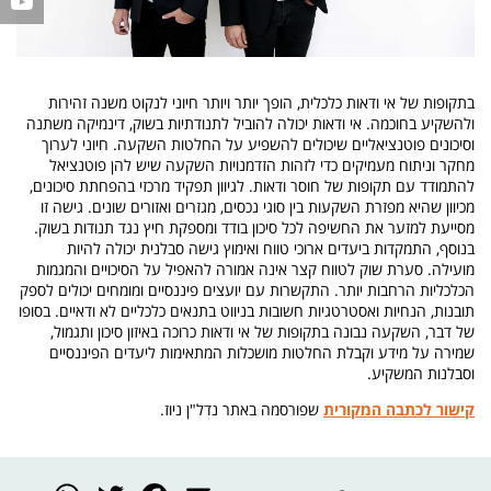
בתקופות של אי ודאות כלכלית, הופך יותר ויותר חיוני לנקוט משנה זהירות
ולהשקיע בחוכמה. אי ודאות יכולה להוביל לתנודתיות בשוק, דינמיקה משתנה
וסיכונים פוטנציאליים שיכולים להשפיע על החלטות השקעה. חיוני לערוך
מחקר וניתוח מעמיקים כדי לזהות הזדמנויות השקעה שיש להן פוטנציאל
להתמודד עם תקופות של חוסר ודאות. לגיוון תפקיד מרכזי בהפחתת סיכונים,
מכיוון שהיא מפזרת השקעות בין סוגי נכסים, מגזרים ואזורים שונים. גישה זו
מסייעת למזער את החשיפה לכל סיכון בודד ומספקת חיץ נגד תנודות בשוק.
בנוסף, התמקדות ביעדים ארוכי טווח ואימוץ גישה סבלנית יכולה להיות
מועילה. סערת שוק לטווח קצר אינה אמורה להאפיל על הסיכויים והמגמות
הכלכליות הרחבות יותר. התקשרות עם יועצים פיננסיים ומומחים יכולים לספק
תובנות, הנחיות ואסטרטגיות חשובות בניווט בתנאים כלכליים לא ודאיים. בסופו
של דבר, השקעה נבונה בתקופות של אי ודאות כרוכה באיזון סיכון ותגמול,
שמירה על מידע וקבלת החלטות מושכלות המתאימות ליעדים הפיננסיים
וסבלנות המשקיע.
קישור לכתבה המקורית
שפורסמה באתר נדל"ן ניוז.