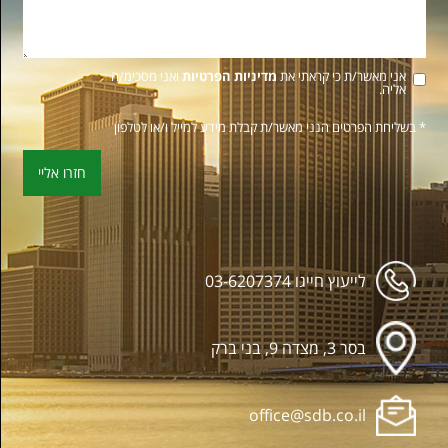
אני מאשר/ת כי קראתי את
מדיניות הפרטיות
ואני מסכימ/ה
אליה.
* בשליחת הפרטים הנני מאשר/ת קבלת מידע למייל ו/או לטלפון
לייעוץ חייגו
03-6207374
בסר 3, מצדה 9, בני ברק
office@sdb.co.il