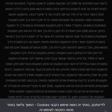
כלשהי ו/או התחייבות של SDB לכך שבקשת משקיע להשקיע תתקבל. משקיעים שיבחרו
לפנות לחברה על מנת להשקיע בפרויקט יבחרו במסגרת משא ומתן פרטני ("הליך המשא
ומתן") אשר ינוהל על פי סדר פנייתם לחברה ועל פי שיקול דעתה. ההשקעה תעשה
באמצעות מספר מצומצם של משקיעים כמותר על פי חוק ניירות ערך וחוק השקעות
משותפות בנאמנות, התשנ"ד-1994 ("חוק השקעות משותפות בנאמנות"). כל השקעה
בתיווך או סיוע SDB אינה מוסדרת לפי חוק ניירות ערך ו/או לפי הוראות חוק השקעות
משותפות בנאמנות וכל חומר פרסומי אודותיה לא אושר על ידי רשות ניירות ערך בישראל
במסגרת תשקיף פומבי. פרטי ההשקעה המלאים ותנאיה יחשפו אך ורק במסגרת הליך
המשא ומתן, והכל בהתאם להוראות חוק ניירות ערך. SDB והפועלים מטעמה אינם מורשים
לפי חוק הסדרת העיסוק ביעוץ השקעות, בשיווק השקעות ובניהול תיקי השקעות,
תשנ"ה-1995, וכל מידע פרסומי שנמסר וכן כל מידע שיימסר לגבי אפשרות השקעה
במסגרת הצעה עתידית לא יהווה יעוץ השקעות או שיווק השקעות כהגדרתם בחוק האמור.
ההשקעה בפרויקט טומנת בחובה סיכויים, כמו גם סיכונים בקשר עם כספי ההשקעה, לרבות
סיכון של אובדן מלוא כספי ההשקעה, ועל הפונים לבצע השקעה מומלץ להיוועץ עם יועצים
מקצועיים ולערוך בדיקות עצמאיות אודות ההשקעה ותנאיה, וכן בנוגע לסוגיות משפטיות,
חשבונאיות ומיסוייות הכרוכות בביצוע ההשקעה. SDB ו/או מי מבעלי מניותיה או מנהליה לא
יהיו אחראים או ערבים בכל מקרה שאיזה מהסיכונים הגלומים בעסקה יתממש והחזר
השקעתו של המשקיע ייפגע. כל משקיע יישא באחריות הבלעדית וצריך להיות מסוגל
להעריך את טיב ההשקעה ולהיות בעל היכולת הכלכלית לשאת גם בתוצאות שליליות
לידיעתכם, באתר זה נעשה שימוש בקבצי Cookies - המשך גלישה באתר
הנובעות מהשקעתו.
מהווה הסכמה לשימוש זה.