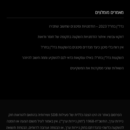
מאמרים מומלצים
נדל"ן בחו"ל 2023 – הזדמנויות וסיכונים שחשוב שתכירו
דווקא עכשיו: איתור הזדמנויות השקעה בתקופה של חוסר וודאות
אין רווח בלי סיכון: כיצד מגדרים סיכונים בהשקעות נדל"ן בחו"ל
השקעות נדל"ן בחו"ל: באילו עסקאות כדאי לכם להשקיע וממה חשוב להיזהר
השאלות שהכי מסקרנות את המשקיעים
הפרסום באתר זה הינו הצגה כללית של פעילות SDB ושירותיה בהתאם להוראות חוק
ניירות ערך, התשכ"ח-1968 ("חוק ניירות ערך"). אין באמור לעיל משום הצעה או הזמנה
להשקעה כלשהי כהגדרתם בחוק ניירות ערך, או הבטחה וערובה לרווחים, הבטחת תשואה