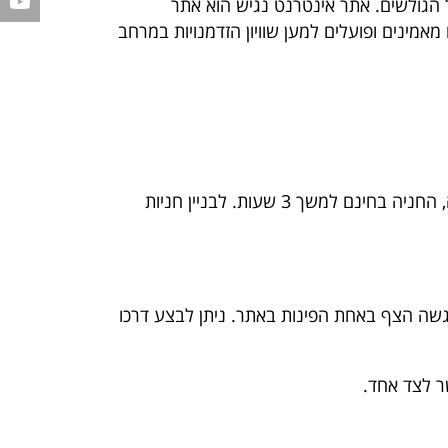
ש בצורה נוחה ככלל הגולשים. אתר אינטרנט נגיש הוא אתר
שים עם מוגבלות ולאנשים מבוגרים לגלוש באותה רמה של יעילות והנאה ככל הגולשים. ב-SDB אנו מאמינים ופועלים למען שוויון הזדמנויות במרחב
המשרד נמצא בבניין בסר 3 , מצדה 9 בני ברק, קומה 8, חניון בתשלום בבניין. לבעלי תו נכה של משרד התחבורה, החניה בחינם למשך 3 שעות. לבניין חניות
אתר ע"י כפתור ההנגשה הצף באחת הפינות באתר. ניתן לבצע דרכו
ר לצד אחד.