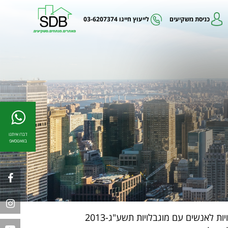
כניסת משקיעים
03-6207374
לייעוץ חייגו
דברו איתנו
בוואטסאפ
חרטה על דגלה לספק שירות לכל לקוחותיה באופן שוויוני, מכובד, נגיש ומקצועי בהתאם לחוק שוויון זכויות לאנשים עם מוגבלויות תשע"ג-2013