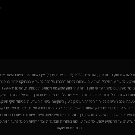
א
ב
הפרסום באתר זה הינו הצגה כללית של פעילות SDB ושירותיה בהתאם להוראות חוק ניירות ערך, התשכ"
ואה כלשהי ו/או התחייבות של SDB לכך שבקשת משקיע להשקיע תתקבל. משקיעים שיבחרו לפנות לחברה על מנת להשקיע בפרו
תפות בנאמנות וכל חומר פרסומי אודותיה לא אושר על ידי רשות ניירות ערך בישראל במסגרת תשק
 השקעות כהגדרתם בחוק האמור. ההשקעה בפרויקט טומנת בחובה סיכויים, כמו גם סיכונים בקש
השקעתו של המשקיע ייפגע. כל משקיע יישא באחריות הבלעדית וצריך להיות מסוגל להעריך את ט
הנובעות מהשקעתו.