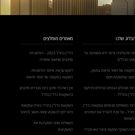
בלוג שלנו
מאמרים מומלצים
הי אינפלציה וכיצד היא משפיעה על
נדל"ן בחו"ל 2023 – הזדמנויות
וקי הנדל”ן?
וסיכונים שחשוב שתכירו
תקופה של חוסר וודאות במשק,
דווקא עכשיו: איתור הזדמנויות
שוב שתשקיעו חכם!
השקעה בתקופה של חוסר וודאות
יצד מנהלים הגופים הגדולים פרויקטי
אין רווח בלי סיכון: כיצד מגדרים סיכונים
דל"ן בחו"ל?
בהשקעות נדל"ן בחו"ל
יצד המומחים מנתחים עסקאות נדל"ן
השקעות נדל"ן בחו"ל: באילו עסקאות
חו"ל – על מנת להגדיל את הסיכויים
כדאי לכם להשקיע וממה חשוב להיזהר
רווחים?
השאלות שהכי מסקרנות את
יהו השותף המקומי וכיצד הוא מגדיל
המשקיעים