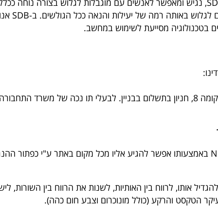
("החוק") ולתקנות על פיו. אתר האינטרנט של SDB, נגיש ומאפשר לאנשים עם מוגבלות לגלו
המאפשר לאנ
רים בטכנולוגיה מסייעת לשימוש במחשב.
נו:
באתר מותקן סרגל נגישות מסוג NagishExpress באמצעותו אפשר להגיע אליו מכל מקום ב
יל אותו, לרווח בין האותיות, לשנות את הרווח בין השורות, ליש
קר הטקסט והרקע (כולל מונוכרום וצבע חום כהה).