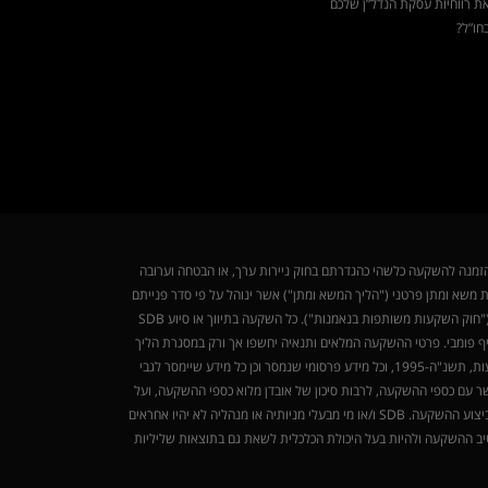
ת רווחיות עסקת הנדל”ן שלכם
חו”ל?
ח-1968 ("חוק ניירות ערך"). אין באמור לעיל משום הצעה או הזמנה להשקעה כלשהי כהגדרתם בחוק ניירות ערך, או הבטחה וערובה
יקט יבחרו במסגרת משא ומתן פרטני ("הליך המשא ומתן") אשר ינוהל על פי סדר פנייתם
לחברה ועל פי שיקול דעתה. ההשקעה תעשה באמצעות מספר מצומצם של משקיעים כמותר על פי חוק ניירות ערך וחוק השקעות משותפות בנאמנות, התשנ"ד-1994 ("חוק השקעות משותפות בנאמנות"). כל השקעה בתיווך או סיוע SDB
יף פומבי. פרטי ההשקעה המלאים ותנאיה יחשפו אך ורק במסגרת הליך
המשא ומתן, והכל בהתאם להוראות חוק ניירות ערך. SDB והפועלים מטעמה אינם מורשים לפי חוק הסדרת העיסוק ביעוץ השקעות, בשיווק השקעות ובניהול תיקי השקעות, תשנ"ה-1995, וכל מידע פרסומי שנמסר וכן כל מידע שיימסר לגבי
ר עם כספי ההשקעה, לרבות סיכון של אובדן מלוא כספי ההשקעה, ועל
הפונים לבצע השקעה מומלץ להיוועץ עם יועצים מקצועיים ולערוך בדיקות עצמאיות אודות ההשקעה ותנאיה, וכן בנוגע לסוגיות משפטיות, חשבונאיות ומיסוייות הכרוכות בביצוע ההשקעה. SDB ו/או מי מבעלי מניותיה או מנהליה לא יהיו אחראים
יב ההשקעה ולהיות בעל היכולת הכלכלית לשאת גם בתוצאות שליליות