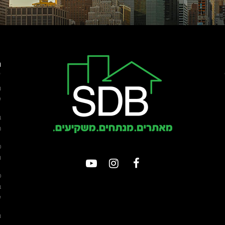
ה
מ
ש
ב
ח
כ
נ
כ
ב
ל
מ