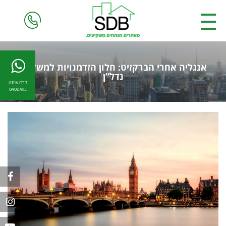
אנגליה אחרי הברקזיט: חלון הזדמנויות למשקיעי
נדל”ן
דברו איתנו
בוואטסאפ