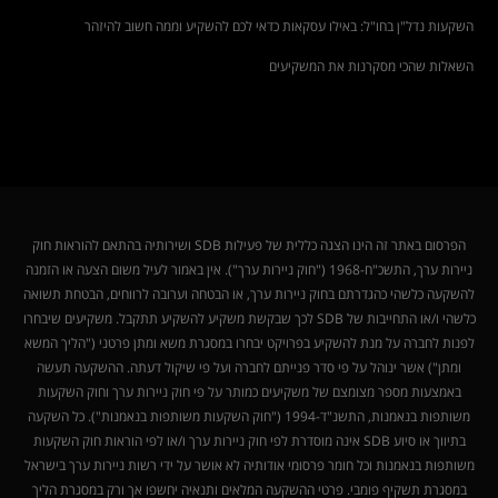
השקעות נדל"ן בחו"ל: באילו עסקאות כדאי לכם להשקיע וממה חשוב להיזהר
השאלות שהכי מסקרנות את המשקיעים
הפרסום באתר זה הינו הצגה כללית של פעילות SDB ושירותיה בהתאם להוראות חוק
ניירות ערך, התשכ"ח-1968 ("חוק ניירות ערך"). אין באמור לעיל משום הצעה או הזמנה
להשקעה כלשהי כהגדרתם בחוק ניירות ערך, או הבטחה וערובה לרווחים, הבטחת תשואה
כלשהי ו/או התחייבות של SDB לכך שבקשת משקיע להשקיע תתקבל. משקיעים שיבחרו
לפנות לחברה על מנת להשקיע בפרויקט יבחרו במסגרת משא ומתן פרטני ("הליך המשא
ומתן") אשר ינוהל על פי סדר פנייתם לחברה ועל פי שיקול דעתה. ההשקעה תעשה
באמצעות מספר מצומצם של משקיעים כמותר על פי חוק ניירות ערך וחוק השקעות
משותפות בנאמנות, התשנ"ד-1994 ("חוק השקעות משותפות בנאמנות"). כל השקעה
בתיווך או סיוע SDB אינה מוסדרת לפי חוק ניירות ערך ו/או לפי הוראות חוק השקעות
משותפות בנאמנות וכל חומר פרסומי אודותיה לא אושר על ידי רשות ניירות ערך בישראל
במסגרת תשקיף פומבי. פרטי ההשקעה המלאים ותנאיה יחשפו אך ורק במסגרת הליך