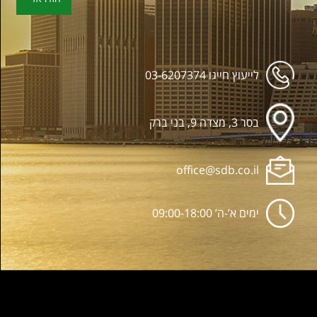
לייעוץ חייגו
03-6207374
בסר 3, מצדה 9, בני ברק
office@sdb.co.il
ימים א’-ה’ 09:00-18:00