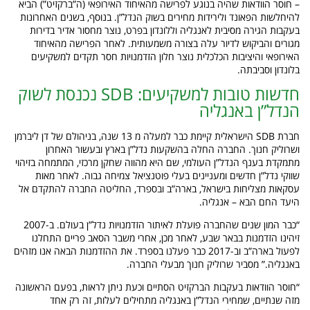
– חוסר הוודאות שהיה בנוגע לפרישה מהאיחוד האירופאי (ה”ברקזיט”) הביא
להיחלשות הפאונד ולירידות מחירים בשוק הנדל”ן. בנוסף, בשנים האחרונות
בעקבות הגירה מסיבית לאנגליה וללונדון בפרט, נוצר מחסור אדיר בדירות
מגורים והביקוש לדיור עלה בצורה משמעותית. לאחר הפרישה מהאיחוד
האירופאי והיציבות הכלכלית נוצר חלון הזדמנויות חסר תקדים למשקיעים
בלונדון וסביבתה.
חדשות טובות למשקיעים: SDB נכנסת לשוק
הנדל”ן באנגליה
חברת SDB הישראלית קיימת כבר למעלה מ 13 שנה, בניהולם של דן ליברמן
ושרוליק חנוך. החברה החלה בהשקעות נדל”ן בארץ ובעשור האחרון
מתמקדת בענף הנדל”ן העולמי, שם היא מהווה שחקן מרכזי, המתמחה בזיהוי
שווקי נדל”ן חדשים ומעניינים בעלי פוטנציאל צמיחה גבוה. לאחר מאות
עסקאות מצליחות בישראל, בארה”ב ובספרד, החליטה החברה להתקדם אל
היעד החם הבא – אנגליה.
“כבר המון שנים שהחברה פועלת לאיתור הזדמנויות נדל”ן בעולם. ב-2007
זיהינו הזדמנות בבאר שבע, לאחר מכן, אחרי משבר הסאב פריים התחלנו
לפעול בארה”ב וב-2017 כבר פעלנו בספרד. את ההזדמנות הבאה אנו מזהים
באנגליה.” מסביר שרוליק חנוך מבעלי החברה.
“חוסר הוודאות בעקבות הברקזיט הסתיים וכעת ניתן לראות, בפעם הראשונה
מזה שנתיים, שמחירי הנדל”ן באנגליה מתחילים לעלות, זה רק אחד