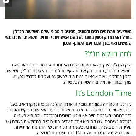
משקיעים מתחומים רבים ומגוונים, מבינים היטב כי עולם השקעות הנדל”ן
בחו”ל הוא מרתק וטומן בחובו לא מעט אפשרויות לרווחים ותשואות, זאת בתנאי
שעושים זאת בזמן הנכון ועם השותף הנכון
למה דווקא חו”ל?
שוק הנדל”ן בארץ נשאר סטטי בשנים האחרונות עם מחירים גבוהים מאוד
ותשואות נמוכות, מה שדחק את המשקיעים לבחור בהשקעות בחו”ל, השקעות
נדל”ן בחו”ל מציעות אופציות רבות מידי להשקעה ועלולות לבלבל ולכן, יש
צורך לבחור את מיקום ההשקעה בקפידה.
It’s London Time
כדורגל, היסטוריה מפוארת, מוסיקה, ארמון המלוכה ומוסדות אקדמאיים בעלי
שם; מאז ומתמיד נחשבה הממלכה המאוחדת ליעד השקעות מבוקש והסיבות
לכך ברורות: באנגליה חיים 66 מיליון תושבים והכלכלה שלה היא השנייה
בגודלה באירופה. אנגליה היא אחד היעדים התיירותיים המבוקשים בעולם (38
מיליון תיירים בשנה), ומדורגת בעשיריה הפותחת של המדינות המתויירות
בעולם כשענף התיירות מהווה 11% מהתוצר הגולמי שלה.