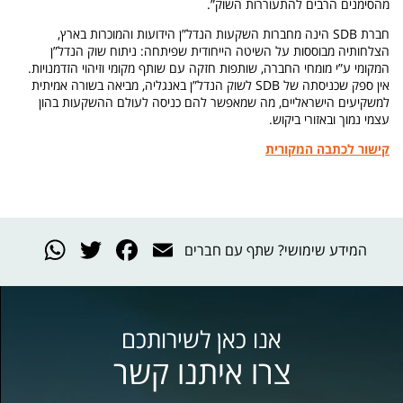
מהסימנים הרבים להתעוררות השוק”.
חברת SDB הינה מחברות השקעות הנדל”ן הידועות והמוכרות בארץ,
הצלחותיה מבוססות על השיטה הייחודית שפיתחה: ניתוח שוק הנדל”ן
המקומי ע”י מומחי החברה, שותפות חזקה עם שותף מקומי וזיהוי הזדמנויות.
אין ספק שכניסתה של SDB לשוק הנדל”ן באנגליה, מביאה בשורה אמיתית
למשקיעים הישראליים, מה שמאפשר להם כניסה לעולם ההשקעות בהון
עצמי נמוך ובאזורי ביקוש.
קישור לכתבה המקורית
App
witter
acebook
Email
המידע שימושי? שתף עם חברים
אנו כאן לשירותכם
צרו איתנו קשר