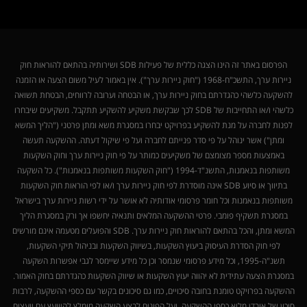
הפרסום באתר זה הינו הצגה כללית של פעילות SDB ושירותיה בהתאם להוראות חוק
ניירות ערך, התשכ"ח-1968 ("חוק ניירות ערך"). אין באמור לעיל משום הצעה או הזמנה
להשקעה כלשהי כהגדרתם בחוק ניירות ערך, או הבטחה וערובה לרווחים, הבטחת תשואה
כלשהי ו/או התחייבות של SDB לכך שבקשת משקיע להשקיע תתקבל. משקיעים שיבחרו
לפנות לחברה על מנת להשקיע בפרויקט יבחרו במסגרת משא ומתן פרטני ("הליך המשא
ומתן") אשר ינוהל על פי סדר פנייתם לחברה ועל פי שיקול דעתה. ההשקעה תעשה
באמצעות מספר מצומצם של משקיעים כמותר על פי חוק ניירות ערך וחוק השקעות
משותפות בנאמנות, התשנ"ד-1994 ("חוק השקעות משותפות בנאמנות"). כל השקעה
בתיווך או סיוע SDB אינה מוסדרת לפי חוק ניירות ערך ו/או לפי הוראות חוק השקעות
משותפות בנאמנות וכל חומר פרסומי אודותיה לא אושר על ידי רשות ניירות ערך בישראל
במסגרת תשקיף פומבי. פרטי ההשקעה המלאים ותנאיה יחשפו אך ורק במסגרת הליך
המשא ומתן, והכל בהתאם להוראות חוק ניירות ערך. SDB והפועלים מטעמה אינם מורשים
לפי חוק הסדרת העיסוק ביעוץ השקעות, בשיווק השקעות ובניהול תיקי השקעות,
תשנ"ה-1995, וכל מידע פרסומי שנמסר וכן כל מידע שיימסר לגבי אפשרות השקעה
במסגרת הצעה עתידית לא יהווה יעוץ השקעות או שיווק השקעות כהגדרתם בחוק האמור.
ההשקעה בפרויקט טומנת בחובה סיכויים, כמו גם סיכונים בקשר עם כספי ההשקעה, לרבות
סיכון של אובדן מלוא כספי ההשקעה, ועל הפונים לבצע השקעה מומלץ להיוועץ עם יועצים