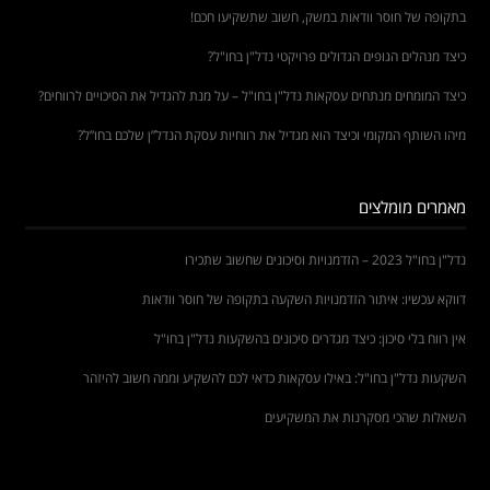
בתקופה של חוסר וודאות במשק, חשוב שתשקיעו חכם!
כיצד מנהלים הגופים הגדולים פרויקטי נדל"ן בחו"ל?
כיצד המומחים מנתחים עסקאות נדל"ן בחו"ל – על מנת להגדיל את הסיכויים לרווחים?
מיהו השותף המקומי וכיצד הוא מגדיל את רווחיות עסקת הנדל”ן שלכם בחו”ל?
מאמרים מומלצים
נדל"ן בחו"ל 2023 – הזדמנויות וסיכונים שחשוב שתכירו
דווקא עכשיו: איתור הזדמנויות השקעה בתקופה של חוסר וודאות
אין רווח בלי סיכון: כיצד מגדרים סיכונים בהשקעות נדל"ן בחו"ל
השקעות נדל"ן בחו"ל: באילו עסקאות כדאי לכם להשקיע וממה חשוב להיזהר
השאלות שהכי מסקרנות את המשקיעים